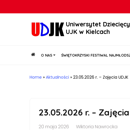
Uniwersytet Dziecięc
UJK w Kielcach
O NAS
ŚWIĘTOKRZYSKI FESTIWAL NAJMŁODSZ
Home
»
Aktualności
»
23.05.2026 r. – Zajęcia UDJK
23.05.2026 r. – Zajęci
20 maja 2026
Wiktoria Nawrocka