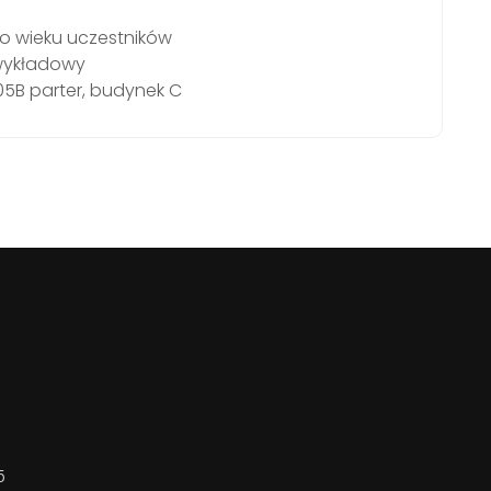
 wieku uczestników
-wykładowy
 05B parter, budynek C
5