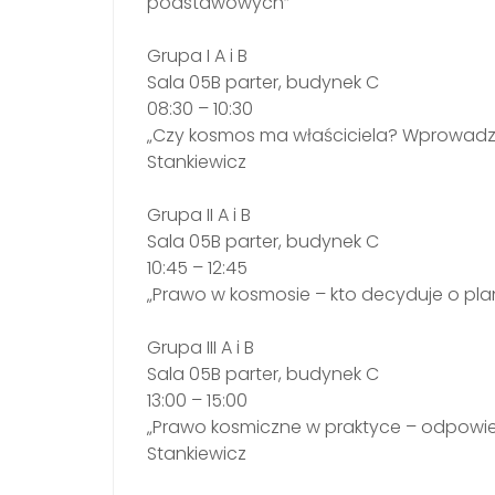
podstawowych”
Grupa I A i B
Sala 05B parter, budynek C
08:30 – 10:30
„Czy kosmos ma właściciela? Wprowadz
Stankiewicz
Grupa II A i B
Sala 05B parter, budynek C
10:45 – 12:45
„Prawo w kosmosie – kto decyduje o plan
Grupa III A i B
Sala 05B parter, budynek C
13:00 – 15:00
„Prawo kosmiczne w praktyce – odpowied
Stankiewicz