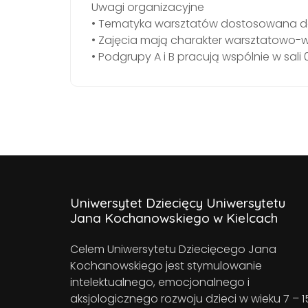
Uwagi organizacyjne
• Tematyka warsztatów dostosowana do
• Zajęcia mają charakter warsztatowo
• Podgrupy A i B pracują wspólnie w sali
Uniwersytet Dziecięcy Uniwersytetu
Jana Kochanowskiego w Kielcach
Celem Uniwersytetu Dziecięcego Jana
Kochanowskiego jest stymulowanie
intelektualnego, emocjonalnego i
aksjologicznego rozwoju dzieci w wieku 7 – 1