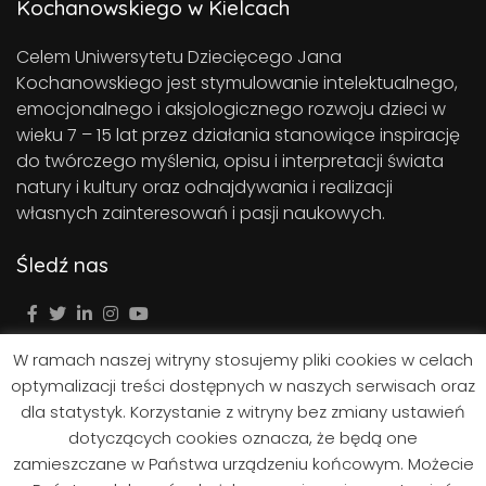
Kochanowskiego w Kielcach
Celem Uniwersytetu Dziecięcego Jana
Kochanowskiego jest stymulowanie intelektualnego,
emocjonalnego i aksjologicznego rozwoju dzieci w
wieku 7 – 15 lat przez działania stanowiące inspirację
do twórczego myślenia, opisu i interpretacji świata
natury i kultury oraz odnajdywania i realizacji
własnych zainteresowań i pasji naukowych.
Śledź nas
W ramach naszej witryny stosujemy pliki cookies w celach
optymalizacji treści dostępnych w naszych serwisach oraz
dla statystyk. Korzystanie z witryny bez zmiany ustawień
dotyczących cookies oznacza, że będą one
zamieszczane w Państwa urządzeniu końcowym. Możecie