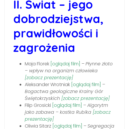
II. Świat – jego
dobrodziejstwa,
prawidłowości i
zagrożenia
Maja Florek
[oglądaj film]
–
Płynne złoto
– wpływ na organizm człowieka
[zobacz prezentację]
Aleksander Wrotniak
[oglądaj film]
–
Bogactwa geologiczne Krainy Gór
Świętokrzyskich
[zobacz prezentację]
Filip Grosicki
[oglądaj film]
–
Algorytm
jako zabawa – kostka Rubika
[zobacz
prezentację]
Oliwia Sitarz
[oglądaj film]
–
Segregacja