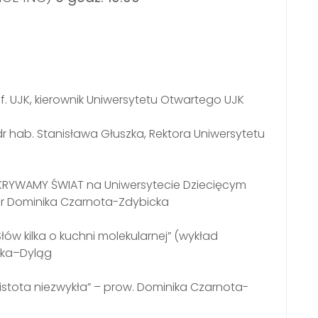
rof. UJK, kierownik Uniwersytetu Otwartego UJK
dr hab. Stanisława Głuszka, Rektora Uniwersytetu
ODKRYWAMY ŚWIAT na Uniwersytecie Dziecięcym
gr Dominika Czarnota-Zdybicka
ów kilka o kuchni molekularnej” (wykład
ska–Dyląg
istota niezwykła” – prow. Dominika Czarnota-