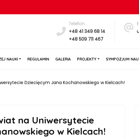
Telefon
y
+48 41 349 68 14
+48 509 711 467
EJ NAUKI
REGULAMIN
GALERIA
PROJEKTY
SYMPOZJUM NAU
wersytecie Dziecięcym Jana Kochanowskiego w Kielcach!
at na Uniwersytecie
anowskiego w Kielcach!