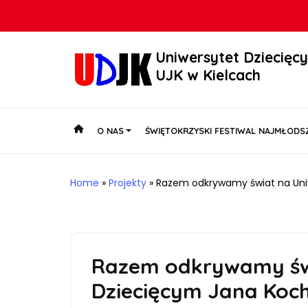
Uniwersytet Dziecięc
UJK w Kielcach
O NAS
ŚWIĘTOKRZYSKI FESTIWAL NAJMŁODSZ
Home
»
Projekty
»
Razem odkrywamy świat na Uni
Razem odkrywamy świ
Dziecięcym Jana Koch