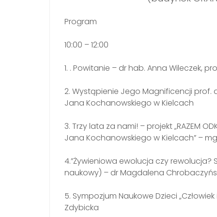
Program
10:00 – 12:00
1. . Powitanie – dr hab. Anna Wileczek, p
2. Wystąpienie Jego Magnificencji prof. 
Jana Kochanowskiego
w Kielcach
3.
Trzy lata za nami! – projekt „RAZEM 
Jana Kochanowskiego
w Kielcach” – m
4.”Żywieniowa ewolucja czy rewolucja? Sł
naukowy) – dr Magdalena Chrobaczyń
5. Sympozjum Naukowe Dzieci „Człowiek 
Zdybicka