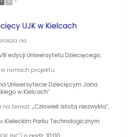
1
2
►
ecięcy UJK w Kielcach
prasza na
III edycji
Uniwersytetu Dziecięcego
,
 w ramach projektu
na Uniwersytecie Dziecięcym Jana
iego w Kielcach”
i na temat:
„Człowiek istota niezwykła”,
w
Kieleckim Parku Technologicznym
NGE INC)
o godz. 10:00