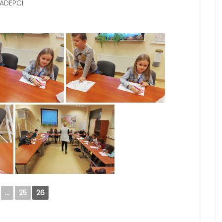
 ADEPCI
...
25
26