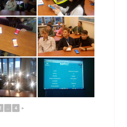
2
...
4
►