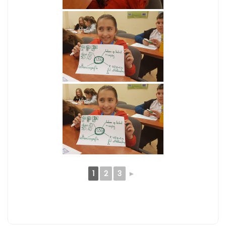
1
2
3
►