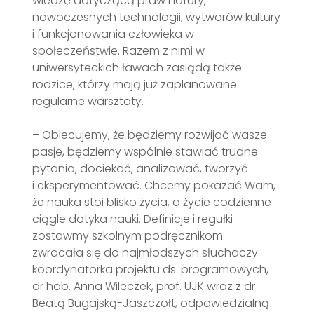
wiedzę dotyczącą praw natury,
nowoczesnych technologii, wytworów kultury
i funkcjonowania człowieka w
społeczeństwie. Razem z nimi w
uniwersyteckich ławach zasiądą także
rodzice, którzy mają już zaplanowane
regularne warsztaty.
– Obiecujemy, że będziemy rozwijać wasze
pasje, będziemy wspólnie stawiać trudne
pytania, dociekać, analizować, tworzyć
i eksperymentować. Chcemy pokazać Wam,
że nauka stoi blisko życia, a życie codzienne
ciągle dotyka nauki. Definicje i regułki
zostawmy szkolnym podręcznikom –
zwracała się do najmłodszych słuchaczy
koordynatorka projektu ds. programowych,
dr hab. Anna Wileczek, prof. UJK wraz z dr
Beatą Bugajską-Jaszczołt, odpowiedzialną