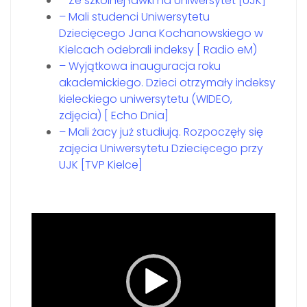
– Ze szkolnej ławki na Uniwersytet [UJK]
– Mali studenci Uniwersytetu
Dziecięcego Jana Kochanowskiego w
Kielcach odebrali indeksy [ Radio eM)
– Wyjątkowa inauguracja roku
akademickiego. Dzieci otrzymały indeksy
kieleckiego uniwersytetu (WIDEO,
zdjęcia) [ Echo Dnia]
– Mali żacy już studiują. Rozpoczęły się
zajęcia Uniwersytetu Dziecięcego przy
UJK [TVP Kielce]
Odtwarzacz
video