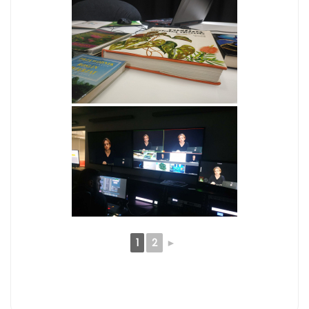
1
2
►