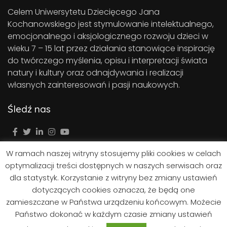
Celem Uniwersytetu Dziecięcego Jana
Kochanowskiego jest stymulowanie intelektualnego,
emocjonalnego i aksjologicznego rozwoju dzieci w
wieku 7 – 15 lat przez działania stanowiące inspirację
do twórczego myślenia, opisu i interpretacji świata
natury i kultury oraz odnajdywania i realizacji
własnych zainteresowań i pasji naukowych.
Śledź nas
W ramach naszej witryny stosujemy pliki cookies w celach
optymalizacji treści dostępnych w naszych serwisach oraz
dla statystyk. Korzystanie z witryny bez zmiany ustawień
dotyczących cookies oznacza, że będą one
zamieszczane w Państwa urządzeniu końcowym. Możecie
Państwo dokonać w każdym czasie zmiany ustawień